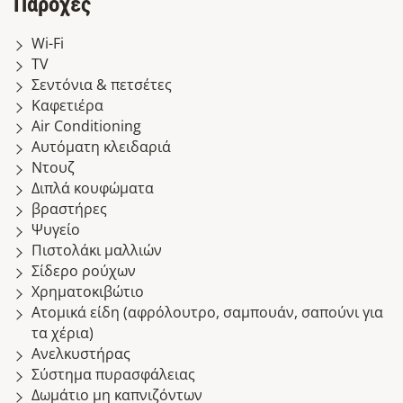
Παροχές
Wi-Fi
TV
Σεντόνια & πετσέτες
Καφετιέρα
Air Conditioning
Αυτόματη κλειδαριά
Ντουζ
Διπλά κουφώματα
βραστήρες
Ψυγείο
Πιστολάκι μαλλιών
Σίδερο ρούχων
Χρηματοκιβώτιο
Ατομικά είδη (αφρόλουτρο, σαμπουάν, σαπούνι για
τα χέρια)
Ανελκυστήρας
Σύστημα πυρασφάλειας
Δωμάτιο μη καπνιζόντων