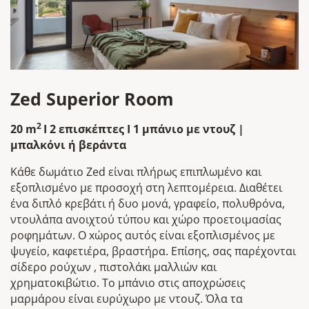
Zed Superior Room
2
2
0
m
I
2 επισκέπτες
I
1 μπάνιο με ντουζ |
μπαλκόνι ή βεράντα
Κάθε δωμάτιο Zed είναι πλήρως επιπλωμένο και
εξοπλισμένο με προσοχή στη λεπτομέρεια. Διαθέτει
ένα διπλό κρεβάτι ή δυο μονά, γραφείο, πολυθρόνα,
ντουλάπα ανοιχτού τύπου και χώρο προετοιμασίας
ροφημάτων. O xώρος αυτός είναι εξοπλισμένος με
ψυγείο, καφετιέρα, βραστήρα. Επίσης, σας παρέχονται
σίδερο ρούχων , πιστολάκι μαλλιών και
χρηματοκιβώτιο. Το μπάνιο στις αποχρώσεις
μαρμάρου είναι ευρύχωρο με ντουζ. Όλα τα