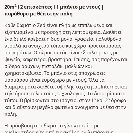
2
20m
I
2 επισκέπτες
I
1 μπάνιο με ντουζ |
παράθυρο με θέα στην πόλη
Κάθε δωμάτιο Zed είναι πλήρως επιπλωμένο και
εξοπλισμένο με προσοχή στη λεπτομέρεια. Διαθέτει
ένα διπλό κρεβάτι ή δυο μονά, γραφείο, πολυθρόνα,
ντουλάπα ανοιχτού τύπου και χώρο προετοιμασίας
ροφημάτων. O xώρος αυτός είναι εξοπλισμένος με
ψυγείο, καφετιέρα, βραστήρα. Επίσης, σας παρέχονται
σίδερο ρούχων, πιστολάκι μαλλιών και
χρηματοκιβώτιο. Το μπάνιο στις αποχρώσεις
μαρμάρου είναι ευρύχωρο με ντουζ. Όλα τα
διαμέρισματα διαθέτει υψηλής ταχύτητας Internet και
τηλεόραση τελευταίας τεχνολογίας. Τα διαμερίσματα
ο
ο
τύπου Β βρίσκονται στο ισόγειο, στον 1
και 2
όροφο
και διαθέτουν μεγάλα φωτεινά ανοίγματα με θέα στην
πόλη.
Η πρόσβαση στα δωμάτια γίνονται είτε με
ανελκυστήρα είτε από τις σκάλες, ενώ υπάρχει η