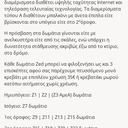
διαμέρισματα διαθέτει υψηλής ταχύτητας Internet και
τηλεόραση τελευταίας τεχνολογίας. Τα διαμερίσματα
τύπου Α διαθέτουν μπαλκόνι με άνετα έπιπλα είτε
ο
βρίσκονται στο υπόγειο είτε στο 2
όροφο.
Η πρόσβαση στα δωμάτια γίνονται είτε με
ανελκυστήρα είτε από τις σκάλες, ενώ υπάρχει η
δυνατότητα στάθμευσης ακριβώς έξω από το κτίριο,
στο δρόμο.
Κάθε δωμάτιο Zed μπορεί να φιλοξενήσει ως και 3
επισκέπτες αφού σας παρέχουμε πτυσσόμενο μονό
κρεβάτι με επιπλέον χρέωση 35€ ή κρεβατάκι μωρού
κατόπιν αιτήματος χωρίς χρέωση.
Ημιυπόγειο: Z1 | Z2 | (Z3 ΑμεΑ) δωμάτια
Ισόγειο: Z7 δωμάτιo
1oς όροφος: Z9 | Z11 | Z13 | Z15 δωμάτια