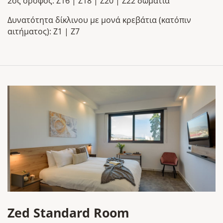
2oς όροφος: Z16 | Z18 | Z20 | Z22 δωμάτια
Δυνατότητα δίκλινου με μονά κρεβάτια (κατόπιν
αιτήματος): Z1 | Z7
Zed Standard Room