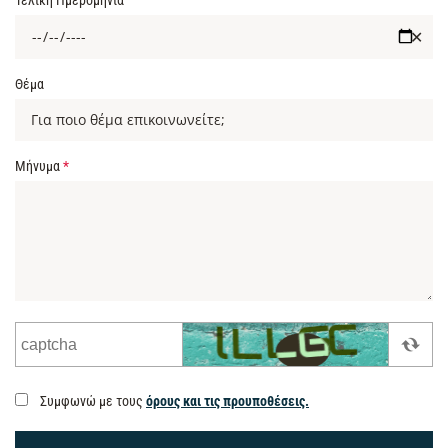
Τελική Ημερομηνία
✕
Θέμα
Μήνυμα
*
Συμφωνώ με τους
όρους και τις προυποθέσεις.