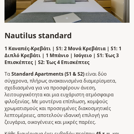
Nautilus standard
1 Καναπές-Κρεβάτι | S1: 2 Μονά Κρεβάτια | S1: 1
Διπλό Κρεβάτι | 1 Μπάνιο | Ισόγειο | S1: Έως 3
Επισκέπτες | S2: Έως 4 Επισκέπτες
Τα
Standard Apartments (S1 & S2)
είναι δύο
σύγχρονα, πλήρως ανακαινισμένα διαμερίσματα,
σχεδιασμένα για να προσφέρουν άνεση,
λειτουργικότητα και μια ευχάριστη ατμόσφαιρα
φιλοξενίας. Με μοντέρνα επίπλωση, κομψούς
χρωματισμούς και προσεγμένες διακοσμητικές
λεπτομέρειες, αποτελούν ιδανική επιλογή για
ζευγάρια, οικογένειες και μικρές παρέες.
Κάθε διαμέρισμα έχει εμβαδόν περίπου
45 τ.μ.
και