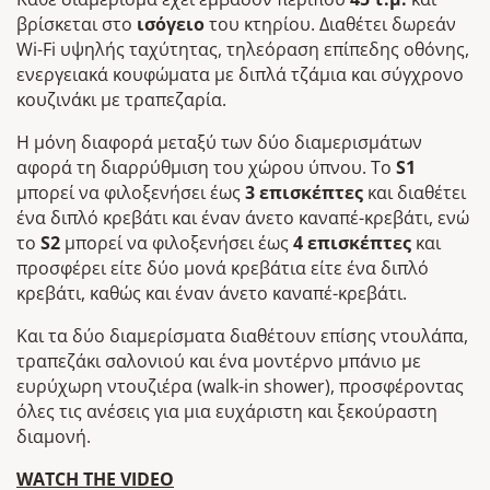
βρίσκεται στο
ισόγειο
του κτηρίου. Διαθέτει δωρεάν
Wi-Fi υψηλής ταχύτητας, τηλεόραση επίπεδης οθόνης,
ενεργειακά κουφώματα με διπλά τζάμια και σύγχρονo
κουζινάκι με τραπεζαρία.
Η μόνη διαφορά μεταξύ των δύο διαμερισμάτων
αφορά τη διαρρύθμιση του χώρου ύπνου. Το
S1
μπορεί να φιλοξενήσει έως
3 επισκέπτες
και διαθέτει
ένα διπλό κρεβάτι και έναν άνετο καναπέ-κρεβάτι, ενώ
το
S2
μπορεί να φιλοξενήσει έως
4 επισκέπτες
και
προσφέρει είτε δύο μονά κρεβάτια είτε ένα διπλό
κρεβάτι, καθώς και έναν άνετο καναπέ-κρεβάτι.
Και τα δύο διαμερίσματα διαθέτουν επίσης ντουλάπα,
τραπεζάκι σαλονιού και ένα μοντέρνο μπάνιο με
ευρύχωρη ντουζιέρα (walk-in shower), προσφέροντας
όλες τις ανέσεις για μια ευχάριστη και ξεκούραστη
διαμονή.
WATCH THE VIDEO