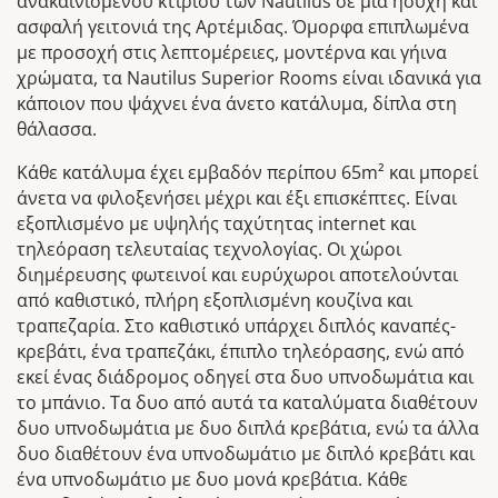
ανακαινισμένου κτιρίου των Nautilus σε μια ήσυχη και
ασφαλή γειτονιά της Αρτέμιδας. Όμορφα επιπλωμένα
με προσοχή στις λεπτομέρειες, μοντέρνα και γήινα
χρώματα, τα Nautilus Superior Rooms είναι ιδανικά για
κάποιον που ψάχνει ένα άνετο κατάλυμα, δίπλα στη
θάλασσα.
Κάθε κατάλυμα έχει εμβαδόν περίπου 65m² και μπορεί
άνετα να φιλοξενήσει μέχρι και έξι επισκέπτες. Είναι
εξοπλισμένο με υψηλής ταχύτητας internet και
τηλεόραση τελευταίας τεχνολογίας. Οι χώροι
διημέρευσης φωτεινοί και ευρύχωροι αποτελούνται
από καθιστικό, πλήρη εξοπλισμένη κουζίνα και
τραπεζαρία. Στο καθιστικό υπάρχει διπλός καναπές-
κρεβάτι, ένα τραπεζάκι, έπιπλο τηλεόρασης, ενώ από
εκεί ένας διάδρομος οδηγεί στα δυο υπνοδωμάτια και
το μπάνιο. Τα δυο από αυτά τα καταλύματα διαθέτουν
δυο υπνοδωμάτια με δυο διπλά κρεβάτια, ενώ τα άλλα
δυο διαθέτουν ένα υπνοδωμάτιο με διπλό κρεβάτι και
ένα υπνοδωμάτιο με δυο μονά κρεβάτια. Κάθε