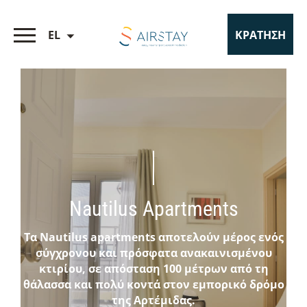
EL
ΚΡΑΤΗΣΗ
Nautilus Apartments
Τα Nautilus apartments αποτελούν μέρος ενός
σύγχρονου και πρόσφατα ανακαινισμένου
κτιρίου, σε απόσταση 100 μέτρων από τη
θάλασσα και πολύ κοντά στον εμπορικό δρόμο
της Αρτέμιδας.